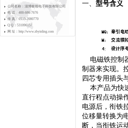
一、
型号含义
公司名称：淄博银领电子科技有限公司
电 话：400-686-7676
传 真：0533-2080770
Q Q：531096157
网 址：http://www.zbyinling.com
电磁铁控制
制器来实现。
四芯专用插头
本产品为快
直行程点动操
电源后，衔铁
位移量转换为
断，当衔铁运